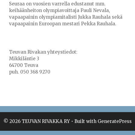
Seuraa on vuosien varrella edustanut mm.
keihäänheiton olympiavoittaja Pauli Nevala,
vapaapainin olympiamitalisti Jukka Rauhala sekä
vapaapainin Euroopan mestari Pekka Rauhala.
Teuvan Rivakan yhteystiedot:
Mikkiläntie 3
64700 Teuva
puh. 050 368 9270
© 2026 TEUVAN RIVAKKA RY
• Built with
GeneratePress