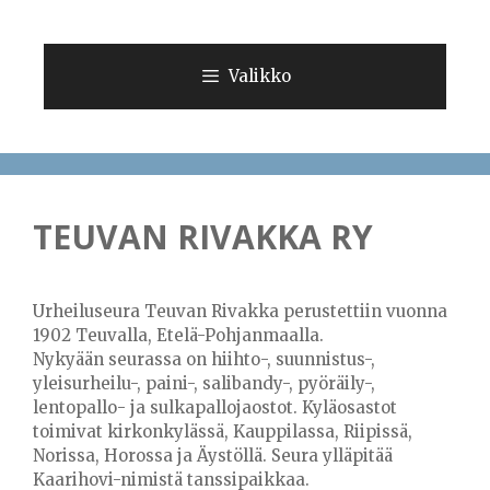
Siirry
sisältöön
Valikko
TEUVAN RIVAKKA RY
Urheiluseura Teuvan Rivakka perustettiin vuonna
1902 Teuvalla, Etelä-Pohjanmaalla.
Nykyään seurassa on hiihto-, suunnistus-,
yleisurheilu-, paini-, salibandy-, pyöräily-,
lentopallo- ja sulkapallojaostot. Kyläosastot
toimivat kirkonkylässä, Kauppilassa, Riipissä,
Norissa, Horossa ja Äystöllä. Seura ylläpitää
Kaarihovi-nimistä tanssipaikkaa.