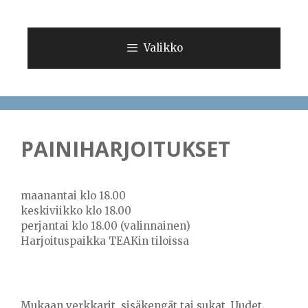
Siirry
sisältöön
Valikko
PAINIHARJOITUKSET
maanantai klo 18.00
keskiviikko klo 18.00
perjantai klo 18.00 (valinnainen)
Harjoituspaikka TEAKin tiloissa
Mukaan verkkarit, sisäkengät tai sukat. Uudet