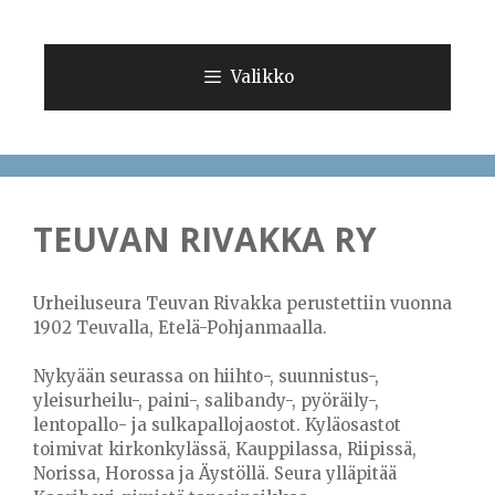
Siirry
sisältöön
Valikko
TEUVAN RIVAKKA RY
Urheiluseura Teuvan Rivakka perustettiin vuonna
1902 Teuvalla, Etelä-Pohjanmaalla.
Nykyään seurassa on hiihto-, suunnistus-,
yleisurheilu-, paini-, salibandy-, pyöräily-,
lentopallo- ja sulkapallojaostot. Kyläosastot
toimivat kirkonkylässä, Kauppilassa, Riipissä,
Norissa, Horossa ja Äystöllä. Seura ylläpitää