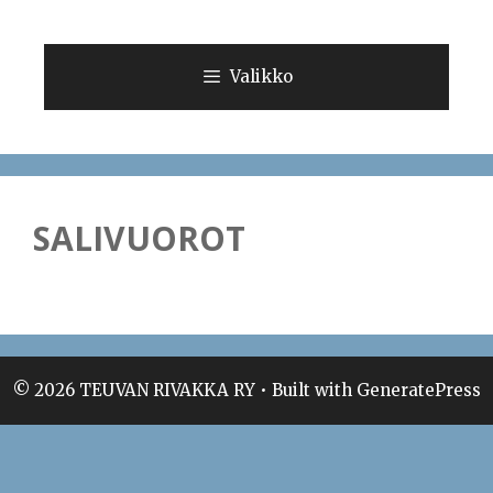
Siirry
sisältöön
Valikko
SALIVUOROT
© 2026 TEUVAN RIVAKKA RY
• Built with
GeneratePress