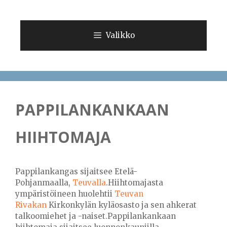
Siirry
sisältöön
Valikko
PAPPILANKANKAAN
HIIHTOMAJA
Pappilankangas sijaitsee Etelä-
Pohjanmaalla,
Teuvalla
.Hiihtomajasta
ympäristöineen huolehtii
Teuvan
Rivakan
Kirkonkylän kyläosasto ja sen ahkerat
talkoomiehet ja -naiset.Pappilankankaan