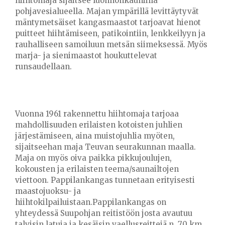
hiihtomaja sijaitsee luonnonkauniilla
pohjavesialueella. Majan ympärillä levittäytyvät
mäntymetsäiset kangasmaastot tarjoavat hienot
puitteet hiihtämiseen, patikointiin, lenkkeilyyn ja
rauhalliseen samoiluun metsän siimeksessä. Myös
marja- ja sienimaastot houkuttelevat
runsaudellaan.
Vuonna 1961 rakennettu hiihtomaja tarjoaa
mahdollisuuden erilaisten kotoisten juhlien
järjestämiseen, aina muistojuhlia myöten,
sijaitseehan maja Teuvan seurakunnan maalla.
Maja on myös oiva paikka pikkujoulujen,
kokousten ja erilaisten teema/saunailtojen
viettoon. Pappilankangas tunnetaan erityisesti
maastojuoksu- ja
hiihtokilpailuistaan.Pappilankangas on
yhteydessä Suupohjan reitistöön josta avautuu
talvisin latuja ja kesäisin vaellusreittejä n. 70 km.