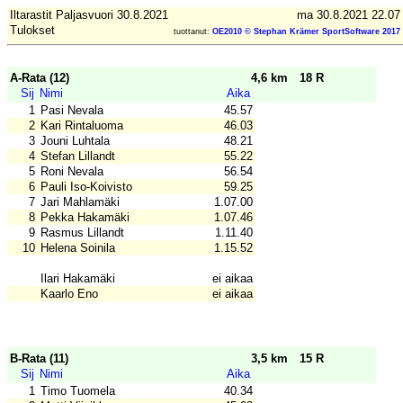
Iltarastit Paljasvuori 30.8.2021
ma 30.8.2021 22.07
Tulokset
tuottanut:
OE2010 © Stephan Krämer SportSoftware 2017
A-Rata (12)
4,6 km
18 R
Sij
Nimi
Aika
1
Pasi Nevala
45.57
2
Kari Rintaluoma
46.03
3
Jouni Luhtala
48.21
4
Stefan Lillandt
55.22
5
Roni Nevala
56.54
6
Pauli Iso-Koivisto
59.25
7
Jari Mahlamäki
1.07.00
8
Pekka Hakamäki
1.07.46
9
Rasmus Lillandt
1.11.40
10
Helena Soinila
1.15.52
Ilari Hakamäki
ei aikaa
Kaarlo Eno
ei aikaa
B-Rata (11)
3,5 km
15 R
Sij
Nimi
Aika
1
Timo Tuomela
40.34