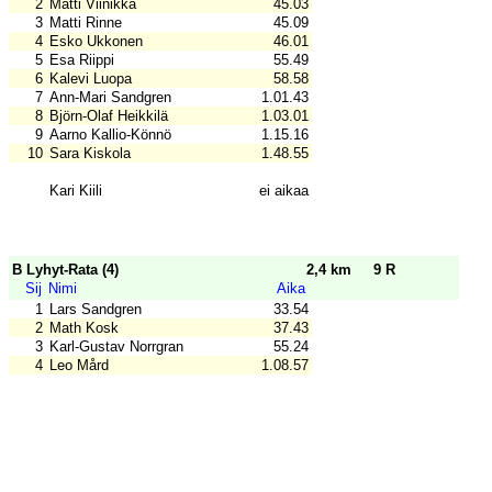
2
Matti Viinikka
45.03
3
Matti Rinne
45.09
4
Esko Ukkonen
46.01
5
Esa Riippi
55.49
6
Kalevi Luopa
58.58
7
Ann-Mari Sandgren
1.01.43
8
Björn-Olaf Heikkilä
1.03.01
9
Aarno Kallio-Könnö
1.15.16
10
Sara Kiskola
1.48.55
Kari Kiili
ei aikaa
B Lyhyt-Rata (4)
2,4 km
9 R
Sij
Nimi
Aika
1
Lars Sandgren
33.54
2
Math Kosk
37.43
3
Karl-Gustav Norrgran
55.24
4
Leo Mård
1.08.57