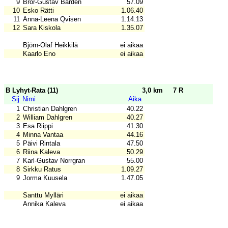
9
Bror-Gustav Bärden
57.09
10
Esko Rätti
1.06.40
11
Anna-Leena Qvisen
1.14.13
12
Sara Kiskola
1.35.07
Björn-Olaf Heikkilä
ei aikaa
Kaarlo Eno
ei aikaa
B Lyhyt-Rata (11)
3,0 km
7 R
Sij
Nimi
Aika
1
Christian Dahlgren
40.22
2
William Dahlgren
40.27
3
Esa Riippi
41.30
4
Minna Vantaa
44.16
5
Päivi Rintala
47.50
6
Riina Kaleva
50.29
7
Karl-Gustav Norrgran
55.00
8
Sirkku Ratus
1.09.27
9
Jorma Kuusela
1.47.05
Santtu Mylläri
ei aikaa
Annika Kaleva
ei aikaa