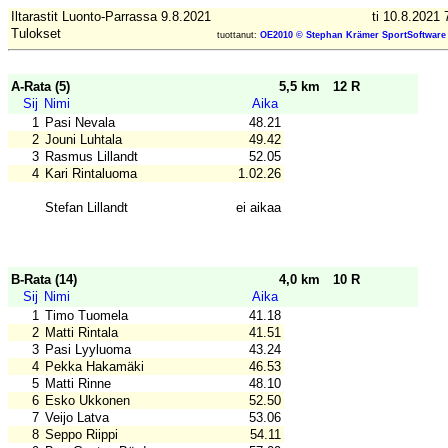
Iltarastit Luonto-Parrassa 9.8.2021
ti 10.8.2021 
Tulokset
tuottanut:
OE2010 © Stephan Krämer SportSoftware
A-Rata (5)
5,5 km
12 R
Sij
Nimi
Aika
1
Pasi Nevala
48.21
2
Jouni Luhtala
49.42
3
Rasmus Lillandt
52.05
4
Kari Rintaluoma
1.02.26
Stefan Lillandt
ei aikaa
B-Rata (14)
4,0 km
10 R
Sij
Nimi
Aika
1
Timo Tuomela
41.18
2
Matti Rintala
41.51
3
Pasi Lyyluoma
43.24
4
Pekka Hakamäki
46.53
5
Matti Rinne
48.10
6
Esko Ukkonen
52.50
7
Veijo Latva
53.06
8
Seppo Riippi
54.11